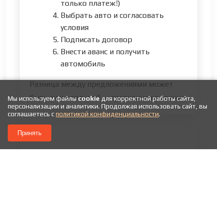
только платеж!)
Выбрать авто и согласовать
условия
Подписать договор
Внести аванс и получить
автомобиль
Разница между предложениями может
быть значительной — сравнение критично.
Мы используем файлы
cookie
для корректной работы сайта,
персонализации и аналитики. Продолжая использовать сайт, вы
соглашаетесь с
политикой конфиденциальности
.
Принять
Риски, о которых не говорят
обязательное страхование
увеличивает стоимость
при просрочке — быстрые
штрафы