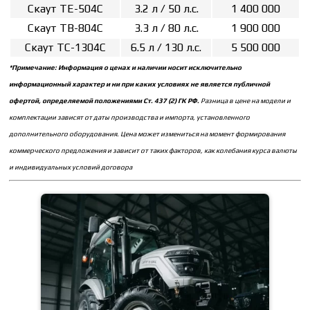
Скаут ТE-504С
3.2 л / 50 л.с.
1 400 000
Скаут ТВ-804С
3.3 л / 80 л.с.
1 900 000
Скаут ТС-1304C
6.5 л / 130 л.с.
5 500 000
*Примечание: Информация о ценах и наличии носит исключительно
информационный характер и ни при каких условиях не является публичной
офертой, определяемой положениями Ст. 437 (2) ГК РФ.
Разница в цене на модели и
комплектации зависят от даты производства и импорта, установленного
дополнительного оборудования. Цена может измениться на момент формирования
коммерческого предложения и зависит от таких факторов, как колебания курса валюты
и индивидуальных условий договора