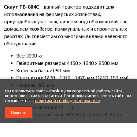
Скаут ТВ-804С
- данный трактор подходит для
использования на фермерских хозяйствах,
приусадебных участках, личном подсобном хозяйстве,
домашнем хозяйстве, коммунальных и строительных
работах. Он совместим со многими видами навесного
оборудования.
Вес: 3090 кг
Габаритные размеры: 4150 x 1840 x 2580 мм
Колесная база: 2050 мм
Протектор: 1270 - 1370 - 1470 мм (1200-150 мм)
Клиренс: 360 мм
Мы используем файлы
cookie
для корректной работы сайта,
Передний балансовый вес: 180 кг
персонализации и аналитики. Продолжая использовать сайт, вы
Задний балансировочный вес: 130 кг
соглашаетесь с
политикой конфиденциальности
.
Коробка передач: 12 + 12
Принять
Двигатель: Laidong 4TG90B1 (ступень II), 80 л.с.
Дизель
Шины: 8,3-24 | 14,9-30
Топливный бак: 90 л