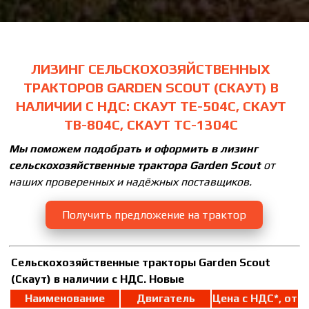
ЛИЗИНГ СЕЛЬСКОХОЗЯЙСТВЕННЫХ
ТРАКТОРОВ GARDEN SCOUT (СКАУТ) В
НАЛИЧИИ С НДС: СКАУТ ТE-504С, СКАУТ
ТВ-804С, СКАУТ ТС-1304C
Мы поможем подобрать и оформить в лизинг
сельскохозяйственные трактора Garden Scout
от
наших проверенных и надёжных поставщиков.
Получить предложение на трактор
Сельскохозяйственные тракторы Garden Scout
(Скаут) в наличии с НДС. Новые
Наименование
Двигатель
Цена с НДС*, от