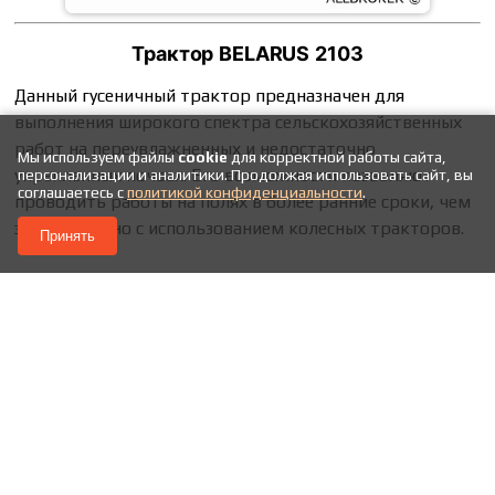
Трактор
BELARUS 2103
Данный гусеничный трактор предназначен для
выполнения широкого спектра сельскохозяйственных
работ на переувлажненных и недостаточно
Мы используем файлы
cookie
для корректной работы сайта,
укрепленных почвах. Его возможности позволяют
персонализации и аналитики. Продолжая использовать сайт, вы
соглашаетесь с
политикой конфиденциальности
.
проводить работы на полях в более ранние сроки, чем
это возможно с использованием колесных тракторов.
Принять
Скачать файл:
Технические характеристики
трактора
BELARUS 2103
Посмотреть онлайн файл:
Технические
характеристики трактора
BELARUS 2103