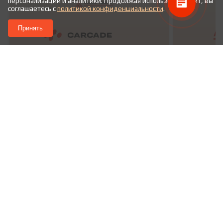
персонализации и аналитики. Продолжая использовать сайт, вы
соглашаетесь с
политикой конфиденциальности
.
Принять
CARCADE (Каркаде)
Наши преимущества
Партнеры
Контакты
ИП Плеханова Ирина Александровна
127106,
Москва
,
Алтуфьевское шоссе, 27
Телефон:
+7 (499) 325-56-11
Почта:
info@selectleasing.ru