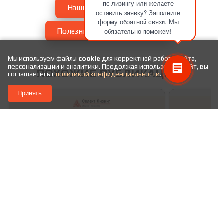
по лизингу или желаете
Наши успешные сделки
оставить заявку? Заполните
форму обратной связи. Мы
обязательно поможем!
Полезные статьи про лизинг
Мы используем файлы
cookie
для корректной работы сайта,
персонализации и аналитики. Продолжая использовать сайт, вы
ПОХОЖИЕ ПУБЛИКАЦИИ
соглашаетесь с
политикой конфиденциальности
.
Принять
CARCADE (Каркаде)