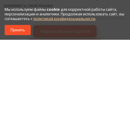
развивать свой бизнес.
Мы используем файлы
cookie
для корректной работы сайта,
персонализации и аналитики. Продолжая использовать сайт, вы
соглашаетесь с
политикой конфиденциальности
.
Принять
Наши успешные сделки
Полезные статьи про лизинг
ПОХОЖИЕ ПУБЛИКАЦИИ