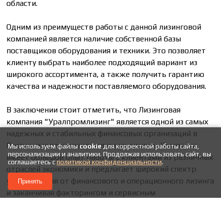
области.
Одним из преимуществ работы с данной лизинговой
компанией является наличие собственной базы
поставщиков оборудования и техники. Это позволяет
клиенту выбрать наиболее подходящий вариант из
широкого ассортимента, а также получить гарантию
качества и надежности поставляемого оборудования.
В заключении стоит отметить, что Лизинговая
компания "Уралпромлизинг" является одной из самых
надежных и стабильных финансовых организаций в
России, предлагающих услуги по лизингу. Компания
Мы используем файлы
cookie
для корректной работы сайта,
персонализации и аналитики. Продолжая использовать сайт, вы
имеет большой опыт работы с клиентами из различных
соглашаетесь с
политикой конфиденциальности
.
отраслей экономики и предлагает широкий спектр
услуг, начиная от финансового и операционного лизинга
Принять
и заканчивая факторингом и сервисным
обслуживанием.