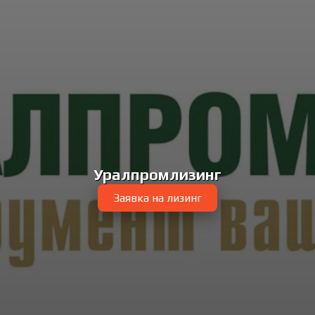
Уралпромлизинг
Заявка на лизинг