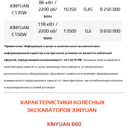
86 кВт /
XINYUAN
2200 об/
10350
0,45
8 250 000
C135W
мин
118 кВт /
XINYUAN
2200 об/
13500
0,6
9 650 000
C150W
мин
*Примечание: Информация о ценах и наличии носит исключительно
информационный характер и ни при каких условиях не является публичной
офертой, определяемой положениями Ст. 437 (2) ГК РФ.
Разница в цене на модели и
комплектации зависят от даты производства и импорта, установленного
дополнительного оборудования. Цена может измениться на момент формирования
коммерческого предложения и зависит от таких факторов, как колебания курса валюты
и индивидуальных условий договора
ХАРАКТЕРИСТИКИ КОЛЕСНЫХ
ЭКСКАВАТОРОВ XINYUAN
XINYUAN B60