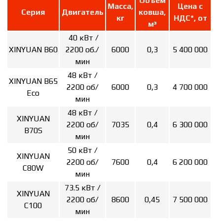
Объем
Масса,
Цена с
Серия
Двигатель
ковша,
кг
НДС*, от
м³
40 кВт /
XINYUAN B60
2200 об./
6000
0,3
5 400 000
мин
48 кВт /
XINYUAN B65
2200 об/
6000
0,3
4 700 000
Eco
мин
48 кВт /
XINYUAN
2200 об/
7035
0,4
6 300 000
B70S
мин
50 кВт /
XINYUAN
2200 об/
7600
0,4
6 200 000
C80W
мин
73.5 кВт /
XINYUAN
2200 об/
8600
0,45
7 500 000
C100
мин