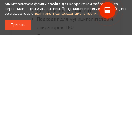
Мы используем файлы
cookie
для корректной работы сайта,
персонализации и аналитики. Продолжая использовать сайт, вы
Доступно для юрлиц и ИП
соглашаетесь с
политикой конфиденциальности
.
Подходит для муниципалитетов и
Принять
операторов ТКО
Финансирование спецтехники,
коммунальной и сельхозтехники
Возможность досрочного выкупа
Индивидуальный график
платежей
Льготный лизинг с господдержкой в 2026
году
— это инструмент снижения затрат на
обновление техники. За счет субсидии бизнес
получает фиксируемую финансовую модель без
резких скачков платежей.