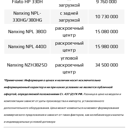
Filato HP 330H
9 760 000
загрузкой
Nanxing NPL-
с задней
10 730 000
330HG/380HG
загрузкой
раскроечный
Nanxing NPL 380D
15 080 000
центр
раскроечный
Nanxing NPL 440D
15 980 000
центр
угловой
Nanxing NZH3825D
раскроечный
34 500 000
центр
*Примечание: Информация о ценах и наличии носит исключительно
информационный характер и ни при каких условиях не является публичной
офертой, определяемой положениями Ст. 437 (2) ГК РФ.
Разница в цене на модели и
комплектации зависят от даты производства и импорта, установленного
дополнительного оборудования. Цена может измениться на момент формирования
коммерческого предложения и зависит от таких факторов, как колебания курса валюты
и индивидуальных условий договора