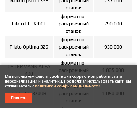
Nanxing MJ1132F
раскроечный
737 000
станок
форматно-
Filato FL-3200F
раскроечный
790 000
станок
форматно-
Filato Optima 32S
раскроечный
930 000
станок
форматно-
OSTERMANN ALFA
раскроечный
1 005 000
400
Мы используем файлы
cookie
для корректной работы сайта,
станок
персонализации и аналитики. Продолжая использовать сайт, вы
форматно-
соглашаетесь с
политикой конфиденциальности
.
Filato FL-3200B
раскроечный
1 050 000
Принять
станок
форматно-
OSTERMANN ALFA
раскроечный
1 190 000
400 DIGIT
станок
форматно-
Filato FL-3200