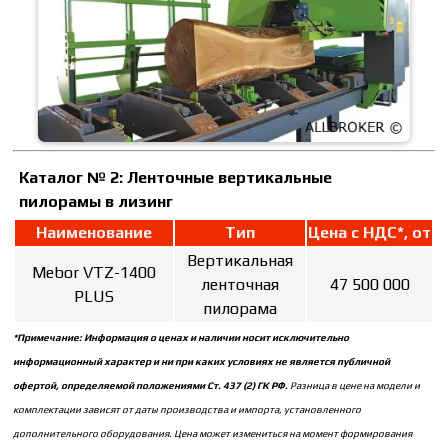
Каталог № 2:
Ленточные вертикальные
пилорамы
в лизинг
Наименование
Тип
Цена с НДС*, от
Вертикальная
Mebor VTZ-1400
ленточная
47 500 000
PLUS
пилорама
*Примечание: Информация о ценах и наличии носит исключительно
информационный характер и ни при каких условиях не является публичной
офертой, определяемой положениями Ст. 437 (2) ГК РФ.
Разница в цене на модели и
комплектации зависят от даты производства и импорта, установленного
дополнительного оборудования. Цена может измениться на момент формирования