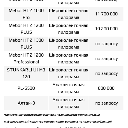
пилорама
Mebor HTZ 1000
Широколенточная
11 700 000
Pro
пилорама
Mebor HTZ 1200
Широколенточная
19 200 000
PLUS
пилорама
Mebor HTZ 1300
Широколенточная
по запросу
PLUS
пилорама
Mebor HTZ 1200
Широколенточная
по запросу
Professional
пилорама
STUNKARLI UHYB
Широколенточная
по запросу
120
пилорама
Узколенточная
PL-6500
600 000
пилорама
Узколенточная
Алтай-3
по запросу
пилорама
*Примечание: Информация о ценах и наличии носит исключительно
информационный характер и ни при каких условиях не является публичной