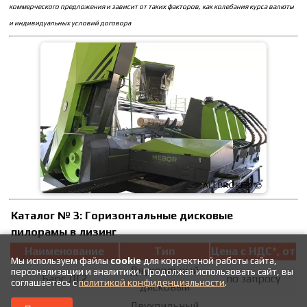
коммерческого предложения и зависит от таких факторов, как колебания курса валюты
и индивидуальных условий договора
Каталог № 3:
Горизонтальные дисковые
пилорамы
в лизинг
Наименование
Тип
Цена с НДС*, от
Мы используем файлы
cookie
для корректной работы сайта,
Двухпильный
персонализации и аналитики. Продолжая использовать сайт, вы
Барс ДГ2
по запросу
соглашаетесь с
политикой конфиденциальности
.
дисковый
Двухпильный