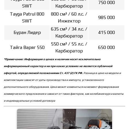
750 000
SWT
Карбюратор
Tayga Patrul 800
800 см³ / 60 л.с. /
985 000
SWT
Инжектор
635 см³ / 34 л.с. /
Буран Лидер
415 000
Карбюратор
550 см³ / 55 л.с. /
Тайга Варяг 550
650 000
Карбюратор
*Примечание: Информация о ценах и наличии носит исключительно
информационный характер и ни при каких условиях не является публичной
офертой, определяемой положениями Ст. 437 (2) ГК РФ.
Разница в цене на модели и
комплектации зависят от даты производства и импорта, установленного
дополнительного оборудования. Цена может измениться на момент формирования
коммерческого предложения и зависит от таких факторов, как колебания курса валюты
и индивидуальных условий договора