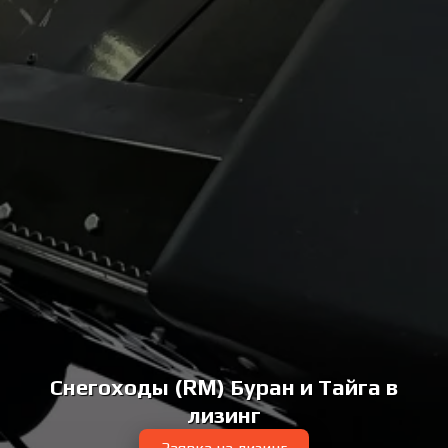
Снегоходы (RM) Буран и Тайга в
лизинг