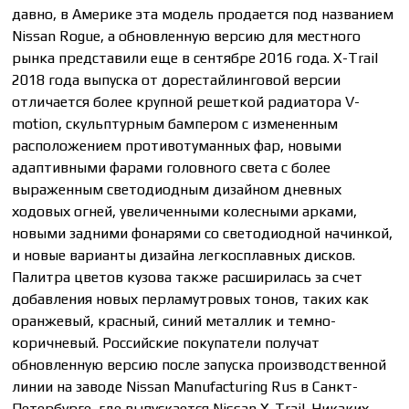
давно, в Америке эта модель продается под названием
Nissan Rogue, а обновленную версию для местного
рынка представили еще в сентябре 2016 года. X-Trail
2018 года выпуска от дорестайлинговой версии
отличается более крупной решеткой радиатора V-
motion, скульптурным бампером с измененным
расположением противотуманных фар, новыми
адаптивными фарами головного света с более
выраженным светодиодным дизайном дневных
ходовых огней, увеличенными колесными арками,
новыми задними фонарями со светодиодной начинкой,
и новые варианты дизайна легкосплавных дисков.
Палитра цветов кузова также расширилась за счет
добавления новых перламутровых тонов, таких как
оранжевый, красный, синий металлик и темно-
коричневый. Российские покупатели получат
обновленную версию после запуска производственной
линии на заводе Nissan Manufacturing Rus в Санкт-
Петербурге, где выпускается Nissan X-Trail. Никаких