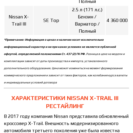
Полный
2.5 л (171 л.с.)
Nissan X-
Бензин /
SE Top
4 360 000
Trail III
Вариатор /
Полный
*Примечание: Информация о ценах и наличии носит исключительно
информационный характер и ни при каких условиях не является публичной
офертой, определяемой положениями Ст. 437 (2) ГК РФ.
Разница в цене на модели и
комплектации зависят от даты производства и импорта, установленного
дополнительного оборудования. Цена может измениться на момент формирования
коммерческого предложения и зависит от таких факторов, как колебания курса валюты
и индивидуальных условий договора
ХАРАКТЕРИСТИКИ NISSAN X-TRAIL III
РЕСТАЙЛИНГ
В 2017 году компания Nissan представила обновленный
кроссовер X-Trail. Внешность модернизированного
автомобиля третьего поколения уже была известна