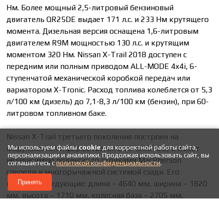
Нм. Более мощный 2,5-литровый бензиновый
двигатель QR25DE выдает 171 л.с. и 233 Нм крутящего
момента. Дизельная версия оснащена 1,6-литровым
двигателем R9M мощностью 130 л.с. и крутящим
моментом 320 Нм. Nissan X-Trail 2018 доступен с
передним или полным приводом ALL-MODE 4x4i, 6-
ступенчатой механической коробкой передач или
вариатором X-Tronic. Расход топлива колеблется от 5,3
л/100 км (дизель) до 7,1-8,3 л/100 км (бензин), при 60-
литровом топливном баке.
Nissan X-Trail третьего поколения построен на
Мы используем файлы
cookie
для корректной работы сайта,
модульной платформе Nissan CMF (CMF-CD) и имеет
персонализации и аналитики. Продолжая использовать сайт, вы
независимую подвеску со стойками MacPherson
соглашаетесь с
политикой конфиденциальности
.
спереди и многорычажной системой сзади. Его
Принять
габариты следующие: длина – 4640 мм, ширина – 1820
мм, высота – 1710 мм, колесная база – 2705 мм,
минимальный радиус поворота – 5,6 м. Стандартный
размер колес — 225/65 R17, в более высоких