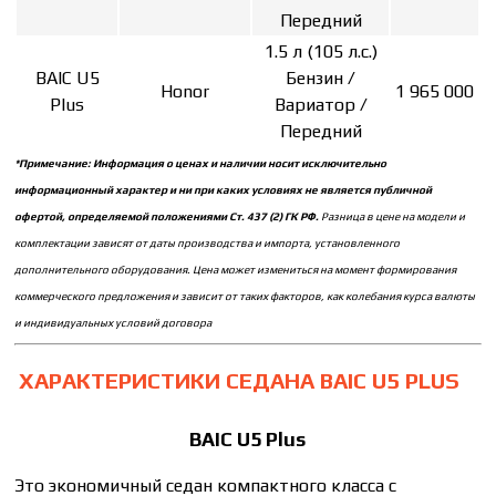
Передний
1.5 л (105 л.с.)
BAIC U5
Бензин /
Honor
1 965 000
Plus
Вариатор /
Передний
*Примечание: Информация о ценах и наличии носит исключительно
информационный характер и ни при каких условиях не является публичной
офертой, определяемой положениями Ст. 437 (2) ГК РФ.
Разница в цене на модели и
комплектации зависят от даты производства и импорта, установленного
дополнительного оборудования. Цена может измениться на момент формирования
коммерческого предложения и зависит от таких факторов, как колебания курса валюты
и индивидуальных условий договора
ХАРАКТЕРИСТИКИ СЕДАНА BAIC U5 PLUS
BAIC U5 Plus
Это экономичный седан компактного класса с