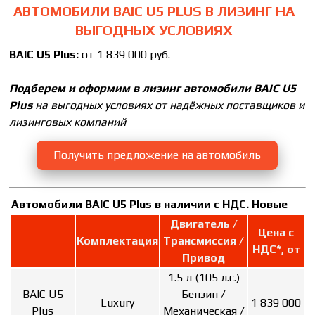
АВТОМОБИЛИ BAIC U5 PLUS В ЛИЗИНГ НА
ВЫГОДНЫХ УСЛОВИЯХ
BAIC U5 Plus:
от 1 839 000 руб.
Подберем и оформим в лизинг автомобили BAIC U5
Plus
на выгодных условиях от надёжных поставщиков и
лизинговых компаний
Получить предложение на автомобиль
Автомобили BAIC U5 Plus в наличии с НДС. Новые
Двигатель /
Цена с
Комплектация
Трансмиссия /
НДС*, от
Привод
1.5 л (105 л.с.)
BAIC U5
Бензин /
Luxury
1 839 000
Plus
Механическая /